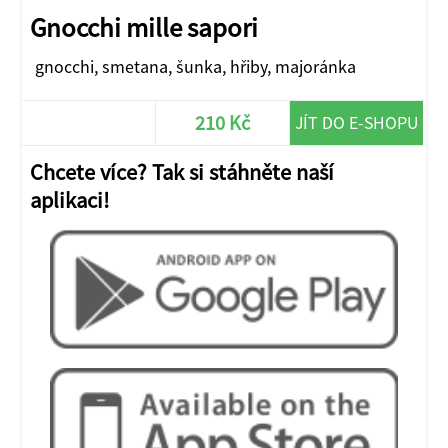
Gnocchi mille sapori
gnocchi, smetana, šunka, hřiby, majoránka
210 Kč
JÍT DO E-SHOPU
Chcete více? Tak si stáhněte naší
aplikaci!