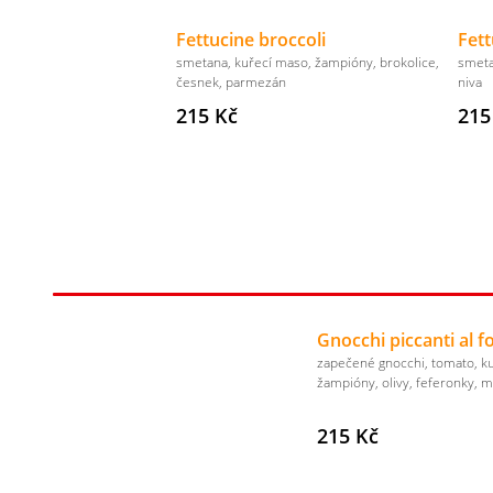
Fettucine broccoli
Fett
smetana, kuřecí maso, žampióny, brokolice,
smeta
česnek, parmezán
niva
215 Kč
215
Gnocchi piccanti al f
zapečené gnocchi, tomato, k
žampióny, olivy, feferonky, m
215 Kč