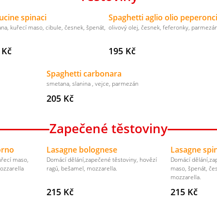
ucine spinaci
Spaghetti aglio olio peperonc
na, kuřecí maso, cibule, česnek, špenát,
olivový olej, česnek, feferonky, parmezá
 Kč
195 Kč
Spaghetti carbonara
smetana, slanina , vejce, parmezán
205 Kč
Zapečené těstoviny
orno
Lasagne bolognese
Lasagne spin
uřecí maso,
Domácí dělání,zapečené těstoviny, hovězí
Domácí dělání,za
ozzarella
ragú, bešamel, mozzarella.
maso, špenát, če
mozzarella.
215 Kč
215 Kč