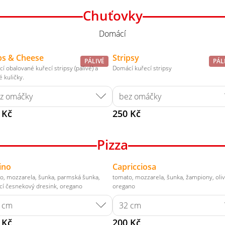
Chuťovky
Domácí
ps & Cheese
Stripsy
PÁLIVÉ
PÁL
í obalované kuřecí stripsy (pálivé) a
Domácí kuřecí stripsy
 kuličky.
 Kč
250 Kč
Pizza
ino
Capricciosa
o, mozzarela, šunka, parmská šunka,
tomato, mozzarela, šunka, žampiony, oliv
í česnekový dresink, oregano
oregano
 Kč
200 Kč