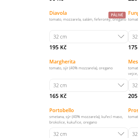
Diavola
Fun
PÁLIVÉ
tomato, mozzarela, salám, feferonky, oregano
tomat
195 Kč
175
Margherita
Mes
tomato, sýr (40% mozzarela), oregano
tomat
vejce
165 Kč
205
Portobello
Pros
smetana, sýr (40% mozzarela), kuřecí maso,
tomat
brokolice, kukuřice, oregano