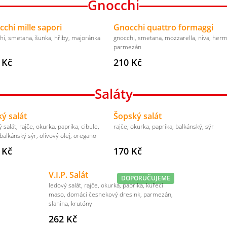
Gnocchi
chi mille sapori
Gnocchi quattro formaggi
hi, smetana, šunka, hřiby, majoránka
gnocchi, smetana, mozzarella, niva, herm
parmezán
 Kč
210 Kč
Saláty
ý salát
Šopský salát
 salát, rajče, okurka, paprika, cibule,
rajče, okurka, paprika, balkánský, sýr
 balkánský sýr, olivový olej, oregano
 Kč
170 Kč
V.I.P. Salát
DOPORUČUJEME
ledový salát, rajče, okurka, paprika, kuřecí
maso, domácí česnekový dresink, parmezán,
slanina, krutóny
262 Kč