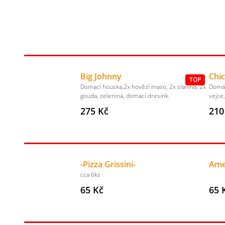
Big Johnny
Chi
TOP
Domací houska,2x hovězí maso, 2x slanina, 2x
Domác
gouda, zelenina, domací dresink.
vejce
275 Kč
210
-Pizza Grissini-
Ame
cca 6ks
65 Kč
65 