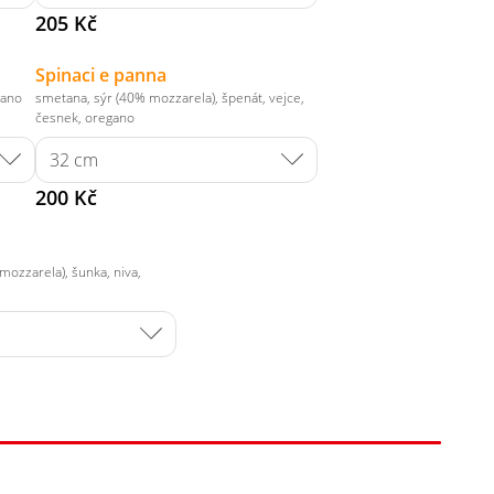
205 Kč
Spinaci e panna
gano
smetana, sýr (40% mozzarela), špenát, vejce,
česnek, oregano
200 Kč
mozzarela), šunka, niva,