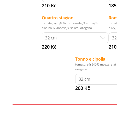
210 Kč
185
Quattro stagioni
Ro
tomato, sýr (40% mozzarela),¼ šunka,¼
tomat
slanina,¼ klobása,¼ salám, oregano
olivy,
220 Kč
210
Tonno e cipolla
tomato, sýr (40% mozzarela), 
oregano
200 Kč