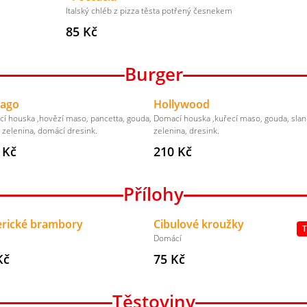
Italský chléb z pizza těsta potřený česnekem
85 Kč
Burger
cago
Hollywood
í houska ,hovězí maso, pancetta, gouda,
Domací houska ,kuřecí maso, gouda, slan
, zelenina, domácí dresink.
zelenina, dresink.
 Kč
210 Kč
Přílohy
rické brambory
Cibulové kroužky
Domácí
Kč
75 Kč
Těstoviny