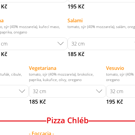
 Kč
195 Kč
ma
Salami
o, sýr (40% mozzarela), kuřecí maso,
tomato, sýr (40% mozzarela), salám, ore
 paprika, oregano
 Kč
185 Kč
Vegetariana
Vesuvio
tuňák, cibule,
tomato, sýr (40% mozzarela), brokolice,
tomato, sýr (40% 
paprika, kukuřice, olivy, oregano
oregano
185 Kč
195 Kč
Pizza Chléb
- Foccacia -