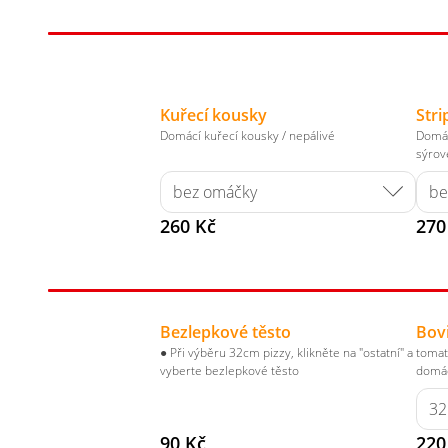
Kuřecí kousky
Stri
Domácí kuřecí kousky / nepálivé
Domác
sýrové
260 Kč
270
Bezlepkové těsto
Bov
● Při výběru 32cm pizzy, klikněte na "ostatní" a
tomat
vyberte bezlepkové těsto
domác
90 Kč
220