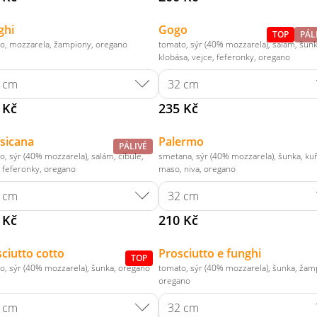
ghi
Gogo
TOP
PÁL
o, mozzarela, žampiony, oregano
tomato, sýr (40% mozzarela), salám, šunk
klobása, vejce, feferonky, oregano
 Kč
235 Kč
sicana
Palermo
PÁLIVÉ
o, sýr (40% mozzarela), salám, cibule,
smetana, sýr (40% mozzarela), šunka, ku
, feferonky, oregano
maso, niva, oregano
 Kč
210 Kč
ciutto cotto
Prosciutto e funghi
TOP
o, sýr (40% mozzarela), šunka, oregano
tomato, sýr (40% mozzarela), šunka, žam
oregano