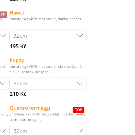
Hawai
IVÉ
a,
tomato, sýr (40% mozzarela), šunka, ananas
195 Kč
Popay
řecí
tomato, sýr (40% mozzarela), slanina, špenát,
cibule, česnek, oregano
210 Kč
Quattro formaggi
TOP
piony,
smetana, sýr (40% mozzarela), niva, hermelín,
parmezán, oregano