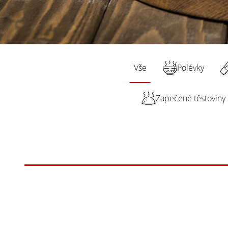
Vše
Polévky
Zapečené těstoviny
Hledaný výraz...