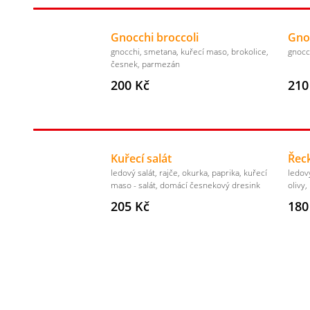
Gnocchi broccoli
Gnoc
gnocchi, smetana, kuřecí maso, brokolice,
gnocc
česnek, parmezán
200 Kč
210
Kuřecí salát
Řeck
ledový salát, rajče, okurka, paprika, kuřecí
ledový
maso - salát, domácí česnekový dresink
olivy,
205 Kč
180