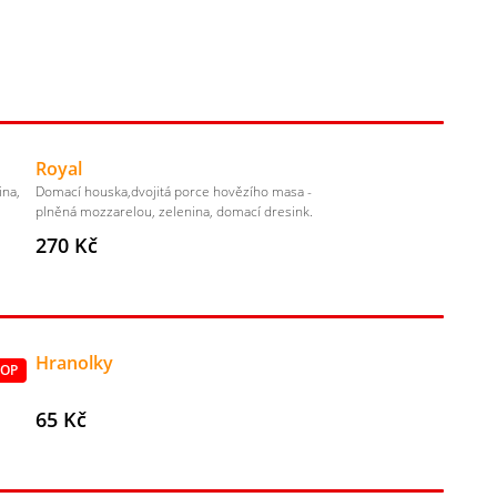
Royal
ina,
Domací houska,dvojitá porce hovězího masa -
plněná mozzarelou, zelenina, domací dresink.
270 Kč
Hranolky
TOP
65 Kč