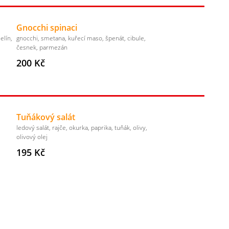
Gnocchi spinaci
elín,
gnocchi, smetana, kuřecí maso, špenát, cibule,
česnek, parmezán
200 Kč
Tuňákový salát
ledový salát, rajče, okurka, paprika, tuňák, olivy,
olivový olej
195 Kč