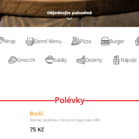
Wrap
Denní Menu
Pizza
Burger
Gnocchi
Saláty
Dezerty
Nápoje
Polévky
Boršč
Domácí polévka z červené řepy,maso MIX.
75 Kč