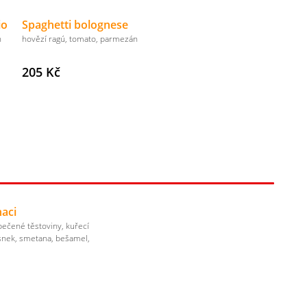
io
Spaghetti bolognese
n
hovězí ragú, tomato, parmezán
205 Kč
aci
pečené těstoviny, kuřecí
snek, smetana, bešamel,