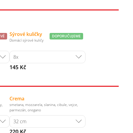
Sýrové kuličky
IVÉ
DOPORUČUJEME
Domácí sýrové kuličy
145 Kč
Crema
y,
smetana, mozzarela, slanina, cibule, vejce,
parmezán, oregano
220 Kč